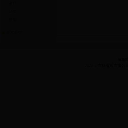
著作
论文
获奖
学术会议
bt36
地址：吉林省延吉市公园路977号 