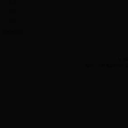
著作
论文
获奖
学术会议
bt36
地址：吉林省延吉市公园路977号 