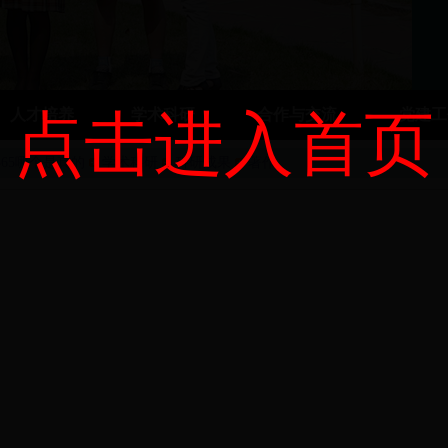
人才培养
点击进入首页
学术科研
合作与交流
党建
t365哪个是真的
学术科研
科研成果
著作