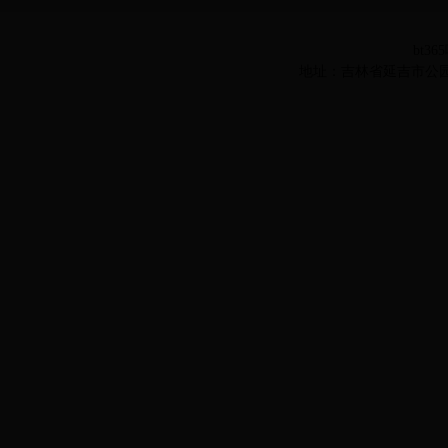
bt36
地址：吉林省延吉市公园路977号 