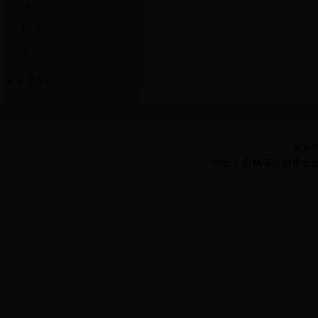
著作
论文
获奖
学术会议
bt36
地址：吉林省延吉市公园路977号 