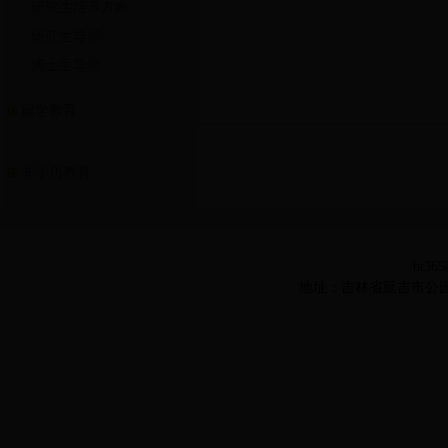
研究生培养方向
研究生导师
博士生导师
留学教育
非学历教育
bt36
地址：吉林省延吉市公园路977号 