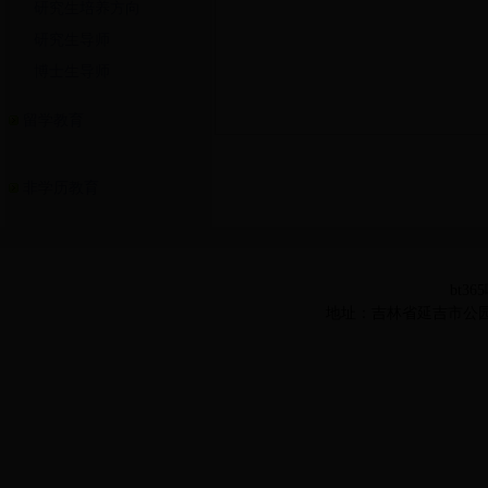
研究生培养方向
研究生导师
博士生导师
留学教育
非学历教育
bt36
地址：吉林省延吉市公园路977号 