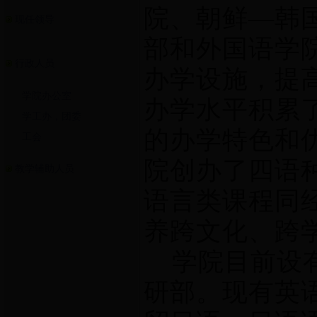
院、朝鲜—韩国
现任领导
部和外国语学
行政人员
办学设施，提
学院办公室
办学水平积累
学工办，团委
的办学特色和
工会
院创办了四语
教学辅助人员
语言类课程同
养跨文化、跨
学院目前设有
研部。现有英