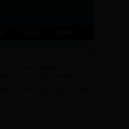
工作
学生工作
学习园地
、英语语言文学、英语四语种、经贸日语、
语言学”及“日语语言文学”硕士研究生，招
名，硕士研究生 84名，博士研究生2名。学
业等部门培养了大批各类高级人才。就业率