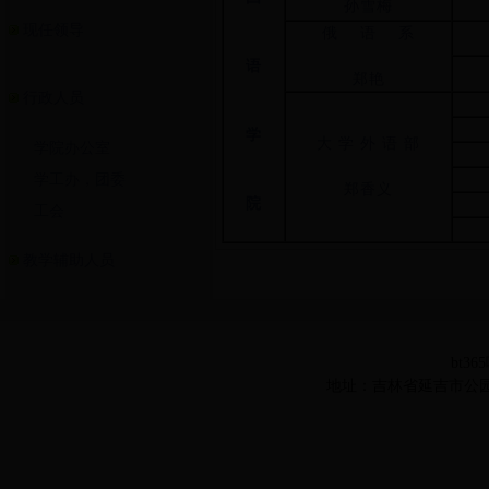
孙雪梅
现任领导
俄 语 系
语
郑艳
行政人员
学
大 学 外 语 部
学院办公室
学工办，团委
郑香义
院
工会
教学辅助人员
bt36
地址：吉林省延吉市公园路977号 