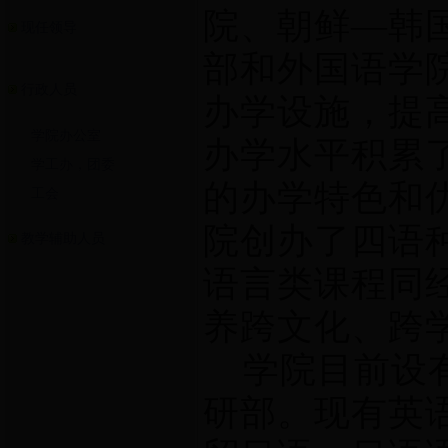
院、朝鲜—韩国
现任领导
部和外国语学
行政人员
办学设施，提
学院办公室
办学水平积累
学工办，团委
的办学特色和
工会
院创办了四语
教学辅助人员
语言类课程同
养跨文化、跨
学院目前设有
研部。现有英