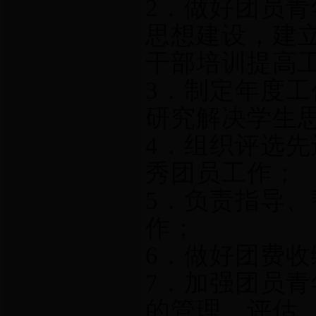
2
．做好团员青
思想建设，建
干部培训提高
3
．制定年度工
研究解决学生
4
．组织评选先
秀团员工作；
5
．负责指导、
作；
6
．做好团费收
7
．加强团员青
的管理、评估