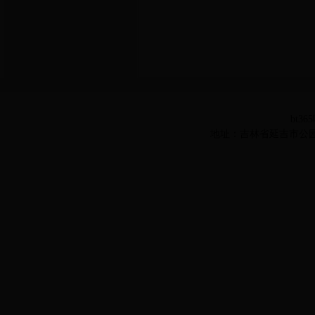
bt36
地址：吉林省延吉市公园路977号 