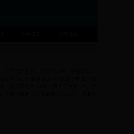
工作
学生工作
学习园地
、英语语言文学、英语四语种、经贸日语、
语言学”及“日语语言文学”硕士研究生，招
名，硕士研究生 84名，博士研究生2名。学
业等部门培养了大批各类高级人才。就业率