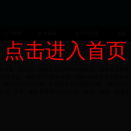
人才培养
学术科研
合作与交流
党建
点击进入首页
t365哪个是真的
人才培养
语系、日语系、俄语系和大学外语教研部。现有英语教育
日语综合、俄语共7个专业方向；招收“外国语言学及应用
学”博士和硕士研究生。学院现共有在校生899名，本科生813
机关、外事，部队等重要部门和高校、科研、外贸、外资企