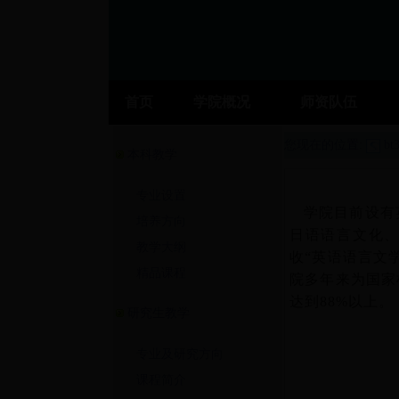
首页
学院概况
师资队伍
您现在的位置:
b
本科教学
专业设置
学院目前设有英
培养方向
日语语言文化、
教学大纲
收“英语语言文
精品课程
院多年来为国家
达到88%以上。
研究生教学
专业及研究方向
课程简介