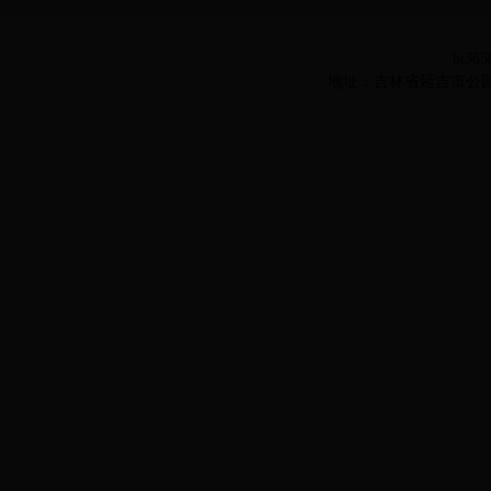
bt36
地址：吉林省延吉市公园路977号 