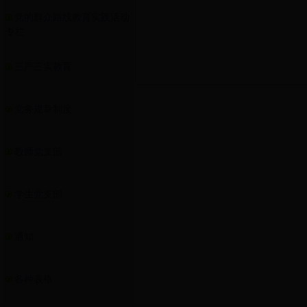
党的群众路线教育实践活动
专栏
三严三实教育
党务规章制度
教师党支部
学生党支部
通知
各种表格