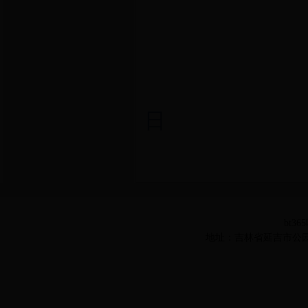
bt
二O
日
bt36
地址：吉林省延吉市公园路977号 