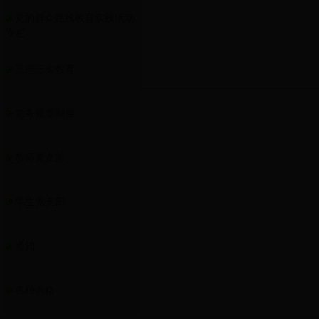
党的群众路线教育实践活动
专栏
三严三实教育
党务规章制度
教师党支部
学生党支部
通知
各种表格