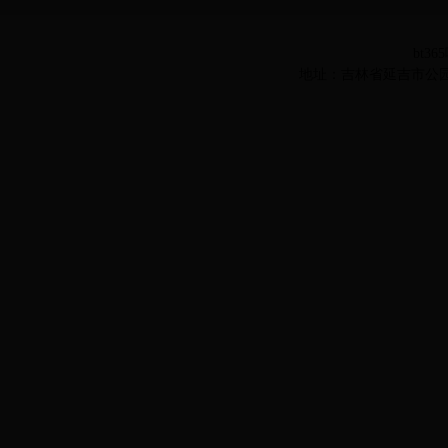
bt36
地址：吉林省延吉市公园路977号 