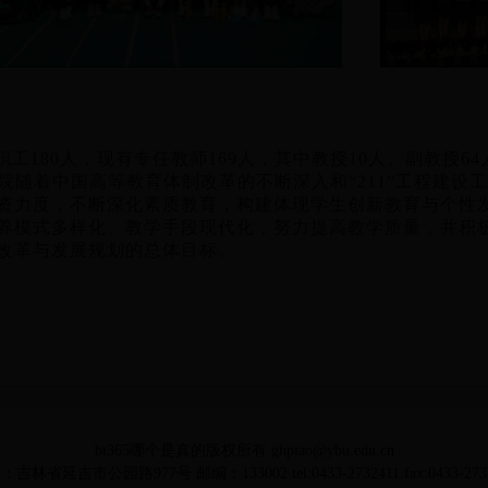
职工
180
人，现有专任教师
169
人，其中教授
10
人、副教授
64
院随着中国高等教育体制改革的不断深入和“
211
”工程建设
资力度，不断深化素质教育，构建体现学生创新教育与个性
养模式多样化、教学手段现代化，努力提高教学质量，并积
改革与发展规划的总体目标。
bt365哪个是真的版权所有 ghpiao@ybu.edu.cn
吉林省延吉市公园路977号 邮编：133002 tel:0433-2732411 fax:0433-273