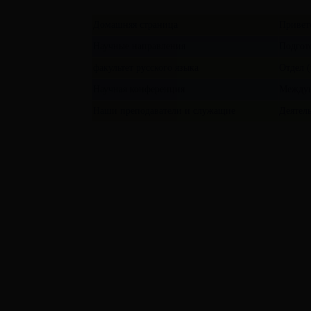
Домашняя страница
Привет
Научные направления
Подгот
факультет русского языка
Отдел 
Научная конференция
Междун
Наши преподаватели и служащие
Деятель