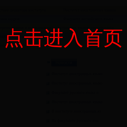
ствие директора института
Институт иностранных языков
овка кадров
Факультет английского языка
(преподавания и исследования) иностранных языков университета
点击进入首页
ародное общение и сотрудничество
ности в стенах университета
Институт иностранных языко
Институт иностранных языко
Факультет русского языка и
Институт иностранных языко
В институте иностранных яз
На факультете русского язы