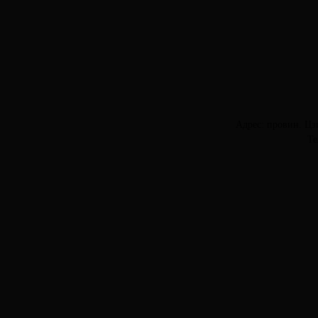
Адрес: провин. Цз
Те