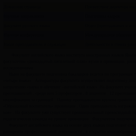
Домашняя страница
Приветствие директора инс
Научные направления
Подготовка кадров
факультет русского языка
Отдел (преподавания и исс
Научная конференция
Международное общение и 
Наши преподаватели и служащие
Деятельности в стенах уни
Факультет английского языка института иностранных языков Яньбя
факультетом «двенадцатый пятилетний план» вузов в провинции, рас
исследованиями .
Ныне на факультете подготовка бакалавров ведется по программам трё
«четыре языка» . Аспирантура факультета осуществляет подготовку док
напралению «наука и обучение –английский язык» .На факультет учатся 
преподавателей , среди них 5 профессоров , 8 доцентов . 12 преподава
квалификации за границей . Одному преподавателю вручена грамота 
«Образцовый воспитатель» провинции . Один преподаватель награжд
мая» . На факультете уже существует провинциальный превосходный п
педагогическая каманда на уровне провинции . Факультетом получены 3
Факультет английского языка на основе двух языках подготовят специ
раширение профессональной деятельности , в открытие многообразных