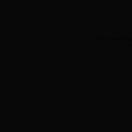
Адрес: провин. Цз
Те