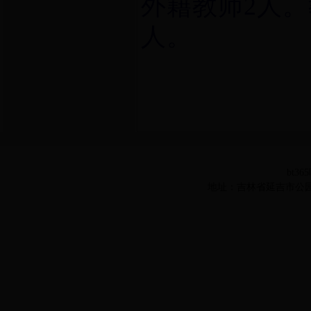
外籍教师
2
人。
人。
bt36
地址：吉林省延吉市公园路977号 