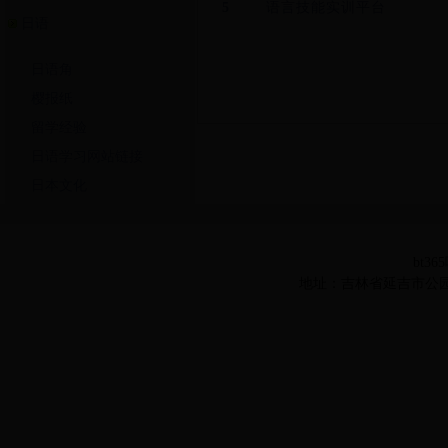
5
语言技能实训平台
日语
日语角
樱报纸
留学经验
日语学习网站链接
日本文化
bt36
地址：吉林省延吉市公园路977号 