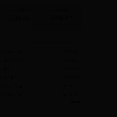
人材養成
英語学部
社会奉仕
教職員の様子
ンクール「国
2017/04/01
討論会を開催
2017/03/23
を開催
2017/03/07
に繰り広げ，
2016/12/09
チコンテスト開
2016/11/24
が成功裏に終
2016/11/07