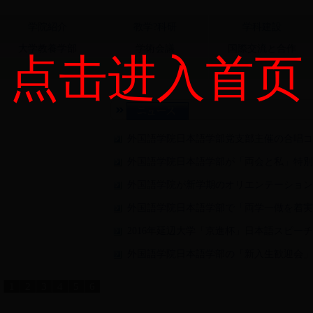
学院紹介
教学?科研
学科建設
大学教養学部
学術会議
国際交流と合作
点击进入首页
外国語学院日本語学部党支部主催の合唱コ
外国語学院日本語学部が「両会と私」特別
外国語学院が新学期のオリエンテーション
外国語学院日本語学部で「両学一做を着実
2016年延辺大学「京進杯」日本語スピー
外国語学院日本語学部の「新入生歓迎会」
1
2
3
4
5
6