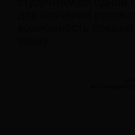
студентам,со одной 
для изучения русског
возможность показат
языку.
bt36
地址：吉林省延吉市公园路977号 