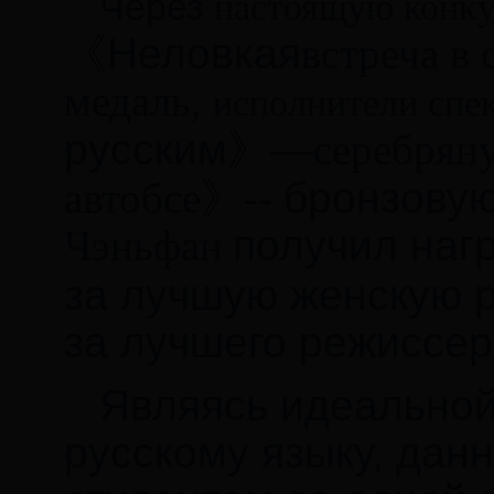
Через
настоящую конку
《
Неловкая
встреча в
медаль,
исполнители спе
русским
》
—серебряну
автобсе
》
--
бронзову
Чэньфан
получил наг
за лучшую женскую р
за лучшего режиссер
Являясь идеальной
русскому языку, дан