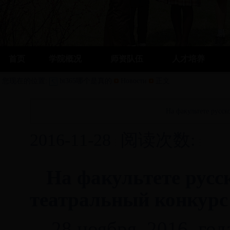
首页
学院概况
师资队伍
人才培养
您现在的位置:
bt365哪个是真的
Новости
正文
На факультете русс
2016-11-28
阅读次数:
На факультете русс
театральный конкурс
28 ноября 2016 года