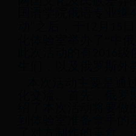
两国文化及民族差异
国语学院俄语专业继
4
动
之后，于
12
月
日
"
15
化体验室举办了
“中俄
此次活动的有
级
2016
生们，以及俄罗斯外
本次活动主要是通
化交流
。
首先，俄罗
绍了本次活动将要做
到
体验
室
准备
拿手的
了
对方
制作的美食。