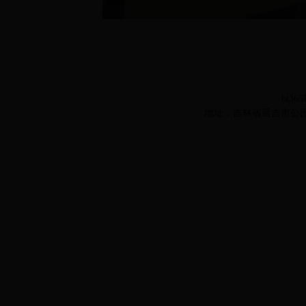
bt36
地址：吉林省延吉市公园路977号 