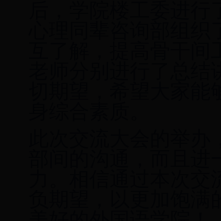
后
，学院
楼工委
进行
心理同辈咨询部组织
互了解，提高骨干间
老师
分别
进行
了
总结
切期望，希望大家能
身
综合素质。
此次交流大会的举办
部间的沟通，而且进
力。相信
通过本次交
负期望，
以更加饱满
美好的外国语学院！