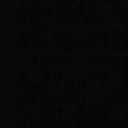
高自身综合素质。
外
学楼
教室
举办了
“
302
学生工作办公室金春
俄语专业辅导员周沫
活动开始，
学院
团
题，播放十九大学习
得的伟大成就，向
大
的变化
的同时
，
深刻
九大精神。紧接着，
讲解活动中如何摄影