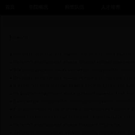
首页
学院概况
师资队伍
人才培养
Новости
Институт иностранных языков успешно устроил краткоср
Институт иностранных языков созывал мобилизационное 
Факультет русского языка института иностранных языков
Институт иностранных языков успешно устроил награду с
В институте иностранных языков прошли дружеские разв
На факультете русского языка успешно провели 4-ый теа
В институте иностранных языков торжественно отмечали
4-ое соревнование по знаниям страноведения России в фа
Вечер приветствия новых студентов “национальное чувст
Институт иностранных языков посещает студентов
?Институт иностранных языков созывал родительское соб