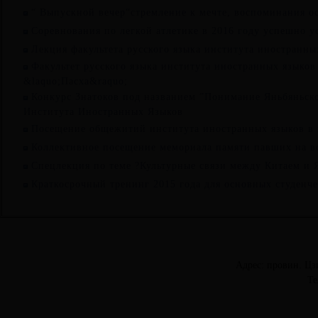
“ Выпускной вечер“стремление к мечте, воспоминания ос
Соревнования по легкой атлетике в 2016 году успешно 
Лекция факультета русского языка института иностранны
Факультет русского языка института иностранных языков
&laquo;Пасха&raquo;
Конкурс Знатоков под названием ”Понимание Яньбяньск
Института Иностранных Языков
Посещение общежитий института иностранных языков в 
Коллективное посещение мемориала памяти павших на в
Спецлекция по теме ?Культурные связи между Китаем и 
Краткосрочный тренинг 2015 года для основных студенче
Адрес: провин. Цз
Те